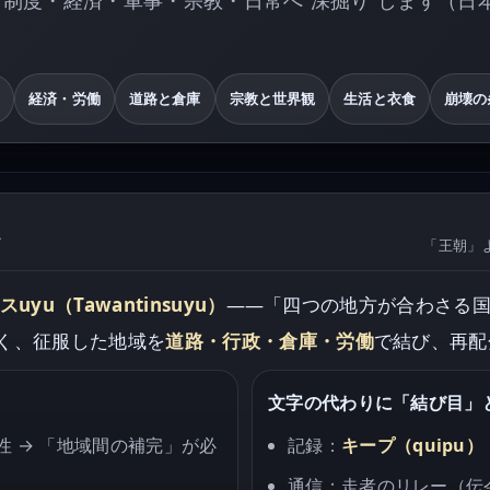
造
経済・労働
道路と倉庫
宗教と世界観
生活と衣食
崩壊の
か
「王朝」
yu（Tawantinsuyu）
——「四つの地方が合わさる
く、征服した地域を
道路・行政・倉庫・労働
で結び、再配
文字の代わりに「結び目」
 → 「地域間の補完」が必
記録：
キープ（quipu）
通信：走者のリレー（伝