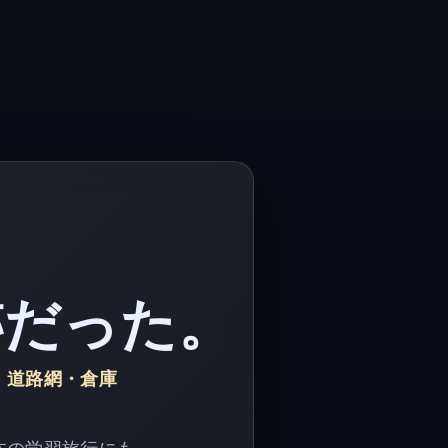
跡だった。
、
道路網・倉庫
本の学習旅行にも