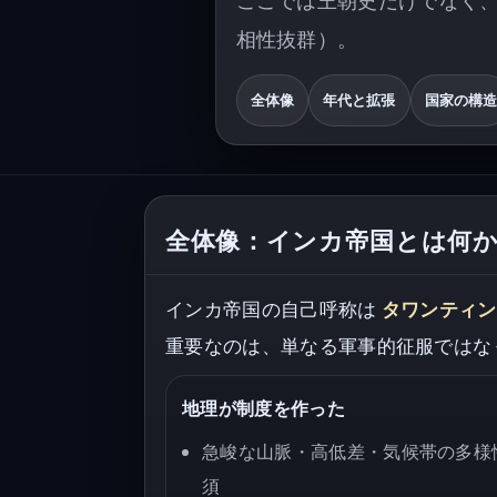
相性抜群）。
全体像
年代と拡張
国家の構
全体像：インカ帝国とは何
インカ帝国の自己呼称は
タワンティンスu
重要なのは、単なる軍事的征服ではな
地理が制度を作った
急峻な山脈・高低差・気候帯の多様性
須