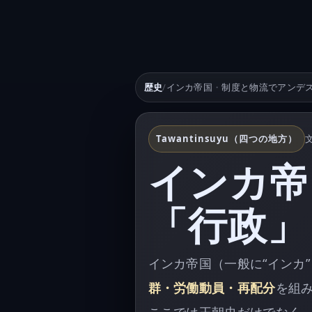
歴史
/
インカ帝国
・
制度と物流でアンデ
Tawantinsuyu（四つの地方）
インカ帝
「行政」
インカ帝国（一般に“インカ
群・労働動員・再配分
を組
ここでは王朝史だけでなく、