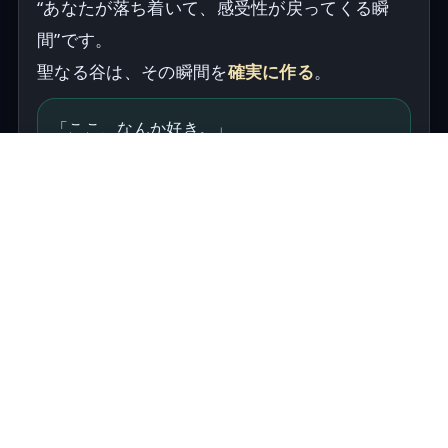
“あなたが落ち着いて、感受性が戻ってくる瞬
間”です。
聖なる谷は、その瞬間を
確実に作る
。
「ここ、なんか好き。」
理由は言えない。でも、それで十分。
聖なる谷のロマンは、言語化を要求しない。
— 風が止まった畑の道で。
山と畑：色が“静かに”効いてくる
緑、土、空の薄い青。ここには派手な色は少な
い。
だからこそ、目が疲れず、心がほどける。