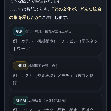
ような区分で整理されます。
ここでは暗記よりも、
“どの文化が、どんな統合
の形を示したか”
に注目します。
形成
都市・神殿・儀礼が立ち上がる
例：カラル（初期都市）／チャビン（宗教ネッ
トワーク）
中間期
地域国家が競い合う
例：ナスカ（視覚表現）／モチェ（権力と物
語）
地平期
広域統合（帝国的な段階）
例：ワリ／ティワナク（行政・都市・広域交