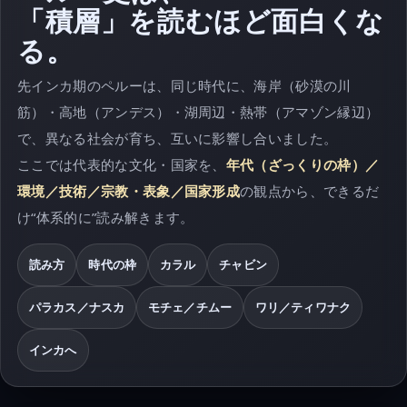
「積層」を読むほど面白くな
る。
先インカ期のペルーは、同じ時代に、海岸（砂漠の川
筋）・高地（アンデス）・湖周辺・熱帯（アマゾン縁辺）
で、異なる社会が育ち、互いに影響し合いました。
ここでは代表的な文化・国家を、
年代（ざっくりの枠）／
環境／技術／宗教・表象／国家形成
の観点から、できるだ
け“体系的に”読み解きます。
読み方
時代の枠
カラル
チャビン
パラカス／ナスカ
モチェ／チムー
ワリ／ティワナク
インカへ