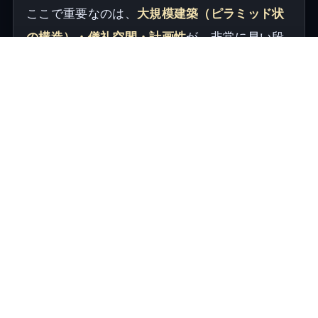
ここで重要なのは、
大規模建築（ピラミッド状
の構造）・儀礼空間・計画性
が、非常に早い段
階で現れることです。
何が“都市”なのか
複数の儀礼施設と居住域の配置
共同体を越えて人を集める中心性
儀礼・労働・分配が結びつく可能性
海岸の条件：川と砂漠
川筋に農地が成立 → 人口が集約される
海の資源が食料を補強する
灌漑と儀礼が結びつきやすい（権威の形