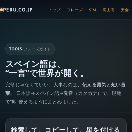
PERU.CO.JP
トップ
フレーズ
SIM
高山病
安全
TOOLS
/
フレーズガイド
スペイン語は、
“一言”で世界が開く。
完璧じゃなくていい。大事なのは、
伝える勇気
と
短い言
葉
。 日本語→スペイン語→発音（カタカナ）で、現地
で“即”使えるようにまとめました。
検索して、コピーして、星を付ける