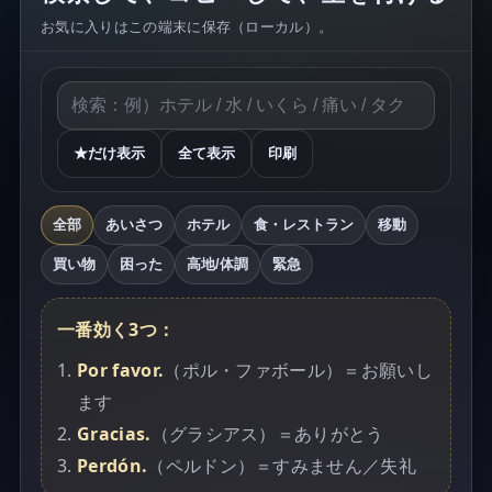
お気に入りはこの端末に保存（ローカル）。
★だけ表示
全て表示
印刷
全部
あいさつ
ホテル
食・レストラン
移動
買い物
困った
高地/体調
緊急
一番効く3つ：
Por favor.
（ポル・ファボール）＝お願いし
ます
Gracias.
（グラシアス）＝ありがとう
Perdón.
（ペルドン）＝すみません／失礼