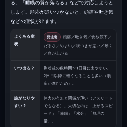
る」「睡眠の質が落ちる」などで対応しようと
します。順応が追いつかないと、頭痛や吐き気
などの症状が出ます。
よくある症
頭痛／吐き気／食欲低下／
要注意
状
だるさ／めまい／寝つきが悪い／動く
と息が上がる
いつ出る？
到着後の数時間〜1日目に出やすい。
2日目以降に軽くなることも多い（順
応が進むため）。
誰がなりや
体力の有無と関係が薄い（アスリート
すい？
でもなる）。大切なのは「上がるスピ
ード」「睡眠」「水分」「無理の
量」。