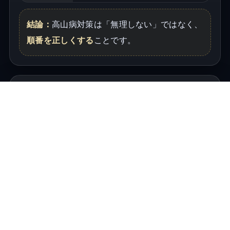
結論：
高山病対策は「無理しない」ではなく、
順番を正しくする
ことです。
勝つ行動ルール：これを守ると“ほ
ぼ勝てる”
高地では「少し控える」が最強。
到着日は「軽く」
ルール1
大きい観光は入れない（散歩＋早寝が正
解）
階段ダッシュ禁止（息切れは敵）