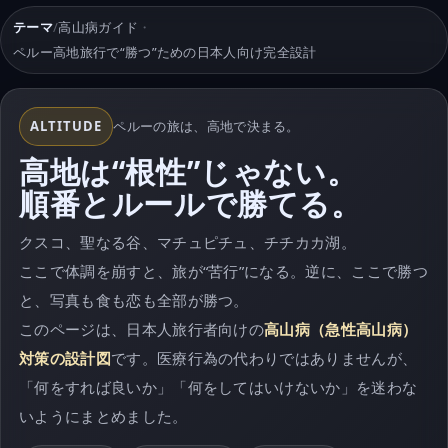
テーマ
/
高山病ガイド
・
ペルー高地旅行で“勝つ”ための日本人向け完全設計
ALTITUDE
ペルーの旅は、高地で決まる。
高地は“根性”じゃない。
順番とルールで勝てる。
クスコ、聖なる谷、マチュピチュ、チチカカ湖。
ここで体調を崩すと、旅が“苦行”になる。逆に、ここで勝つ
と、写真も食も恋も全部が勝つ。
このページは、日本人旅行者向けの
高山病（急性高山病）
対策の設計図
です。医療行為の代わりではありませんが、
「何をすれば良いか」「何をしてはいけないか」を迷わな
いようにまとめました。