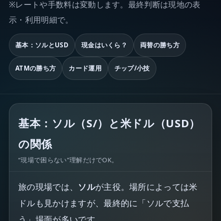
※レートや手数料は変動します。最終判断は現地の表
示・利用明細で。
基本：ソルとUSD
現金はいくら？
両替の勝ち方
ATMの勝ち方
カード運用
チップ/小技
基本：ソル（S/）と米ドル（USD）
の関係
“現場で困らない”理解だけでOK。
旅の現場では、
ソル
が主役。場所によっては米
ドルも見かけますが、最終的に「ソルで支払
う」場面が多いです。