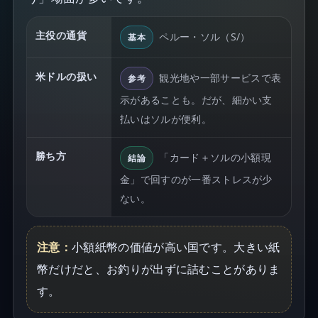
主役の通貨
ペルー・ソル（S/）
基本
米ドルの扱い
観光地や一部サービスで表
参考
示があることも。だが、細かい支
払いはソルが便利。
勝ち方
「カード＋ソルの小額現
結論
金」で回すのが一番ストレスが少
ない。
注意：
小額紙幣の価値が高い国です。大きい紙
幣だけだと、お釣りが出ずに詰むことがありま
す。