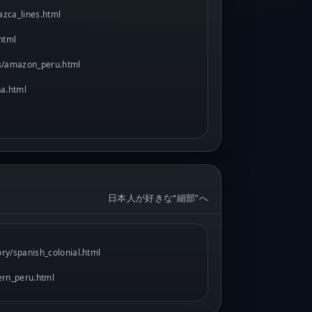
azca_lines.html
html
s/amazon_peru.html
na.html
日本人が好きな“細部”へ
ory/spanish_colonial.html
ern_peru.html