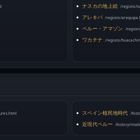
ナスカの地上絵
l
/regions/n
アレキパ
/regions/arequipa.
ペルー・アマゾン
/region
ワカチナ
/regions/huacachi
スペイン植民地時代
tures.html
/hist
近現代ペルー
/history/mod