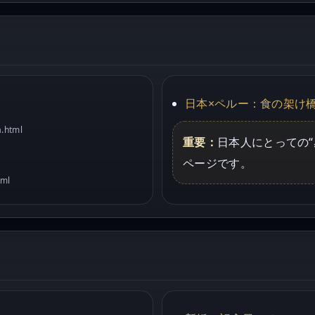
日本×ペルー：食の架け
a.html
重要：
日本人にとっての
ページです。
tml