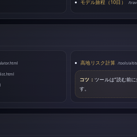
モデル旅程（10日）
/tra
高地リスク計算
lator.html
/tools/alti
list.html
コツ：
ツールは“読む前
l
す。