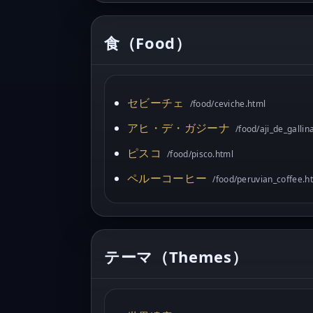
食（Food）
セビーチェ
/food/ceviche.html
アヒ・デ・ガジーナ
/food/aji_de_gallin
ピスコ
/food/pisco.html
ペルーコーヒー
/food/peruvian_coffee.h
テーマ（Themes）