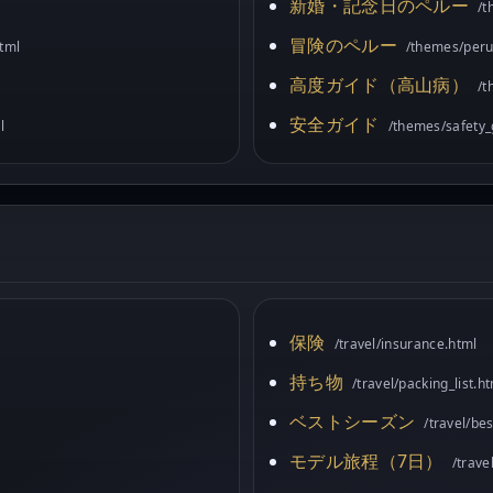
新婚・記念日のペルー
/t
冒険のペルー
tml
/themes/peru
高度ガイド（高山病）
/t
安全ガイド
l
/themes/safety_
保険
/travel/insurance.html
持ち物
/travel/packing_list.h
ベストシーズン
/travel/be
モデル旅程（7日）
/trave