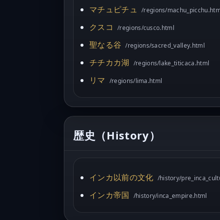
マチュピチュ
/regions/machu_picchu.htm
クスコ
/regions/cusco.html
聖なる谷
/regions/sacred_valley.html
チチカカ湖
/regions/lake_titicaca.html
リマ
/regions/lima.html
歴史（History）
インカ以前の文化
/history/pre_inca_cul
インカ帝国
/history/inca_empire.html