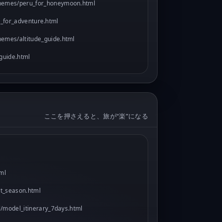
hemes/peru_for_honeymoon.html
_for_adventure.html
hemes/altitude_guide.html
guide.html
ここを押さえると、旅が“楽”になる
tml
st_season.html
l/model_itinerary_7days.html